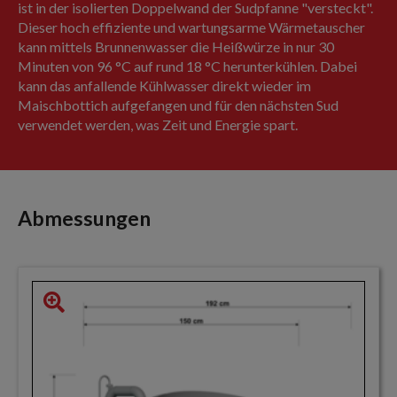
ist in der isolierten Doppelwand der Sudpfanne "versteckt".
Dieser hoch effiziente und wartungsarme Wärmetauscher
kann mittels Brunnenwasser die Heißwürze in nur 30
Minuten von 96 °C auf rund 18 °C herunterkühlen. Dabei
kann das anfallende Kühlwasser direkt wieder im
Maischbottich aufgefangen und für den nächsten Sud
verwendet werden, was Zeit und Energie spart.
Abmessungen