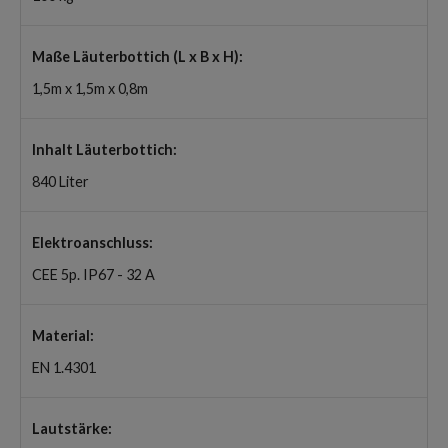
Maße Läuterbottich (L x B x H):
1,5m x 1,5m x 0,8m
Inhalt Läuterbottich:
840 Liter
Elektroanschluss:
CEE 5p. IP67 - 32 A
Material:
EN 1.4301
Lautstärke: