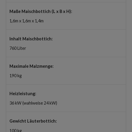
Maße Maischbottich (L x B x H):
1,6m x 1,6m x 1,4m
Inhalt Maischbottich:
760 Liter
Maximale Malzmenge:
190 kg
Heizleistung:
36 kW (wahlweise 24 kW)
Gewicht Läuterbottich:
100 kg