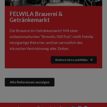
FELWILA Brauerei &
Getränkemarkt
Die Brauerei im Getränkemarkt! Mit einer
vollautomatischen "Brewiks 500 Pub", stellt Felwila
einzigartige Biere her, und hat vermutlich den
kürzesten Vertriebsweg aller Zeiten.
Weitere Infos und Bilder
Alle Referenzen anzeigen