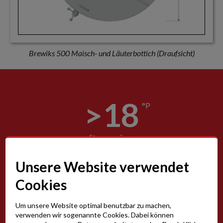
Brewiks 500 Maisch- und Läuterbottich (Draufsicht)
>
18
°P
Stammwürze
Unsere Website verwendet
190
kg
Cookies
Schüttung
Um unsere Website optimal benutzbar zu machen,
verwenden wir sogenannte Cookies. Dabei können